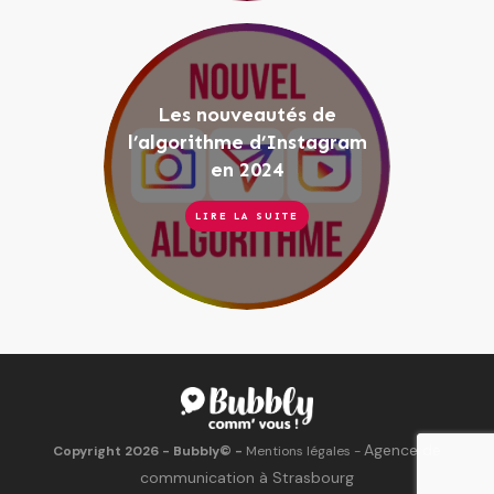
Les nouveautés de
l’algorithme d’Instagram
en 2024
LIRE LA SUITE
Agence de
Copyright
2026
- Bubbly©
-
Mentions légales
-
communication à Strasbourg