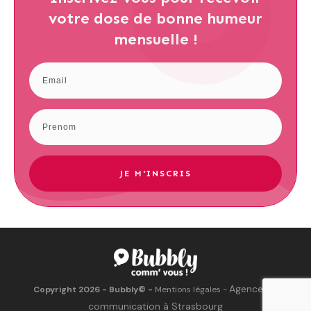
votre dose de bonne humeur
mensuelle !
JE M'INSCRIS
Agence de
Copyright
2026
- Bubbly©
-
Mentions légales
-
communication à Strasbourg