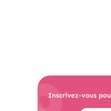
L'importance des relations presse dans votre s
que c'est ? Les relations presse sont une co
publiques. Les relations presse dites « RP »
Lire la suite
Inscrivez-vous
pour