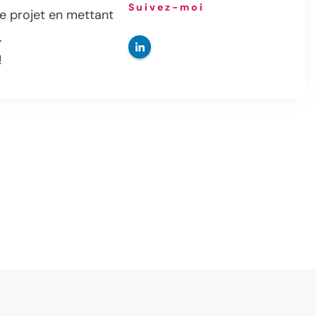
Suivez-moi
re projet en mettant
.
!