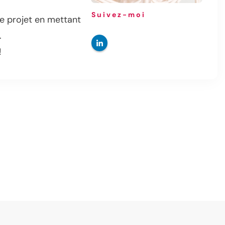
Suivez-moi
re projet en mettant
.
!