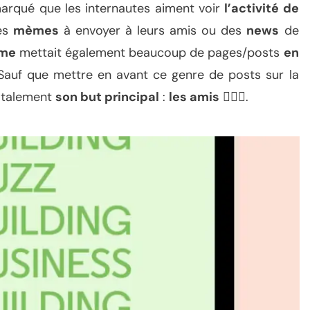
marqué que les internautes aiment voir
l’activité de
les
mèmes
à envoyer à leurs amis ou des
news
de
hme
mettait également beaucoup de pages/posts
en
é. Sauf que mettre en avant ce genre de posts sur la
totalement
son but principal
:
les amis
🤷🏼‍♀️.