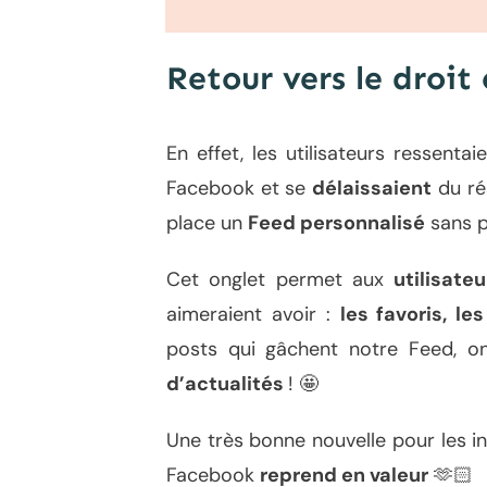
Retour vers le droi
En effet, les utilisateurs ressent
Facebook et se
délaissaient
du ré
place un
Feed personnalisé
sans p
Cet onglet permet aux
utilisate
aimeraient avoir :
les favoris, l
posts
qui gâchent notre Feed
, o
d’actualités
!
🤩
Une très bonne nouvelle pour les i
Facebook
reprend en valeur
🫶🏻