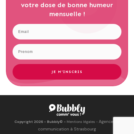
votre dose de bonne humeur
mensuelle !
JE M'INSCRIS
Agence de
Copyright
2026
- Bubbly©
-
Mentions légales
-
communication à Strasbourg