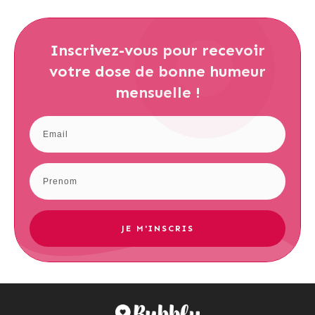
Inscrivez-vous
pour recevoir
votre dose de bonne humeur
mensuelle !
JE M'INSCRIS