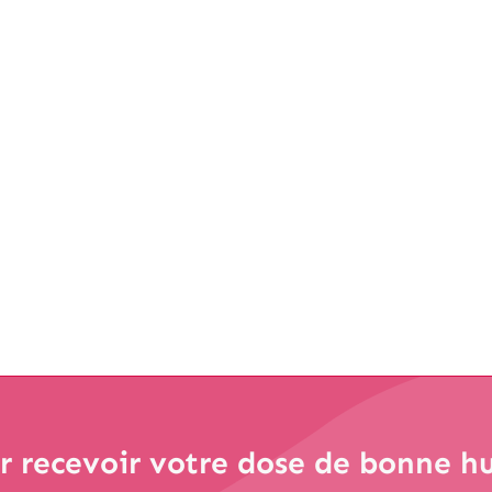
us ! De nombreuses nouvelles
res semaines, alors pour
Depuis plusieurs jours, la toile s'acti
mal d'incertitudes sur l'avenir de l'ère 
dans notre article
Lire la suite
 recevoir votre dose de bonne h