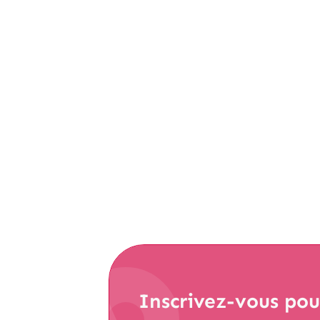
Les améliorations de Google ne s’arrêtent pl
fonctionnalités ont été annoncées ces derniè
s’assurer que vous soyez à jour, on vous
Lire la suite
Inscrivez-vous
pour