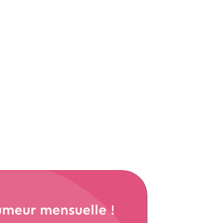
ve autour de cette annonce, avec pas
digitale. On vous en avait déjà parlé
umeur mensuelle !