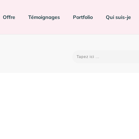
Offre
Témoignages
Portfolio
Qui suis-je
e
Bard, la nouveauté
débat sur la toile !
Site web